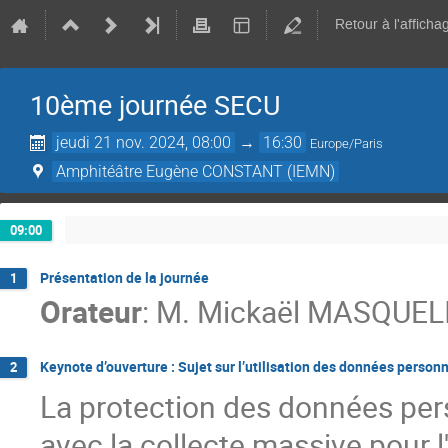
Retour à l'afficha
10ème journée SECU
jeudi 21 nov. 2024, 08:00
→
16:30
Europe/Paris
Amphitéâtre Eugène CONSTANT (IEMN)
09:00
Présentation de la journée
1
Orateur
:
M.
Mickaël MASQUEL
Keynote d’ouverture : Sujet sur l’utilisation des données personn
2
La protection des données per
avec la collecte massive pour 