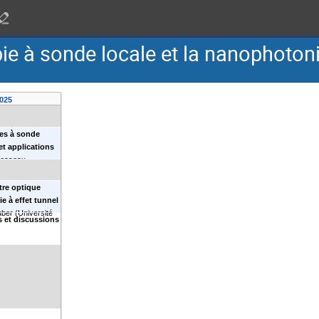
ie à sonde locale et la nanophoton
025
ies à sonde
et applications
Besseau
tre optique
ie à effet tunnel
uber
(
Université
s et discussions