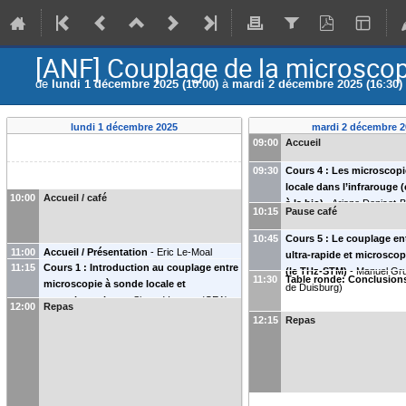
[ANF] Couplage de la microscop
de
lundi 1 décembre 2025 (10:00)
à
mardi 2 décembre 2025 (16:30)
lundi 1 décembre 2025
mardi 2 décembre 2
09:00
Accueil
09:30
Cours 4 : Les microscop
locale dans l’infrarouge (
10:00
Accueil / café
à la bio)
-
Ariane Deniset-
10:15
Pause café
(
UPSaclay
)
10:45
Cours 5 : Le couplage en
11:00
Accueil / Présentation
-
Eric Le-Moal
ultra-rapide et microscop
11:15
Cours 1 : Introduction au couplage entre
(
CNRS
)
(le THz-STM)
-
Manuel Gr
11:30
Table ronde: Conclusion
microscopie à sonde locale et
de Duisburg
)
nanophotonique
-
Simon Vassant
(
CEA
)
12:00
Repas
12:15
Repas