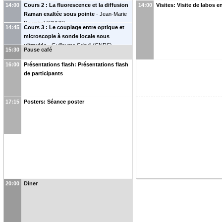
14:00
Cours 2 : La fluorescence et la diffusion
14:00
Visites: Visite de labos 
Raman exaltée sous pointe
-
Jean-Marie
Poumirol
(
CNRS
)
14:45
Cours 3 : Le couplage entre optique et
microscopie à sonde locale sous
ultravide
-
Guillaume Schull
(
CNRS
)
15:30
Pause café
16:00
Présentations flash: Présentations flash
de participants
17:15
Posters: Séance poster
20:00
Diner