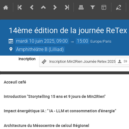
14ème édition de la journée ReTex
mardi 10 juin 2025, 09:00
→
15:00
Europe/Paris
Amphithéâtre B (Lilliad)
Inscription
Inscription Min2Rien Journée Retex 2025
59
Acceuil café
Introduction "Storytelling 15 ans et 9 jours de Min2Rien"
Impact énergétique IA : " IA - LLM et consommation d'énergie"
Architecture du Mésocentre de calcul Régional