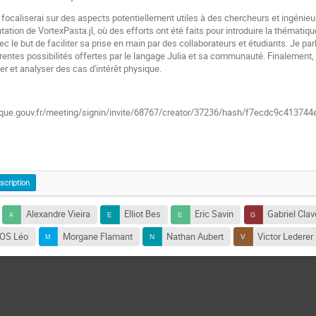
ocaliserai sur des aspects potentiellement utiles à des chercheurs et ingénieurs
ation de VortexPasta.jl, où des efforts ont été faits pour introduire la thématique
ec le but de faciliter sa prise en main par des collaborateurs et étudiants. Je 
érentes possibilités offertes par le langage Julia et sa communauté. Finalement, j'
er et analyser des cas d'intérêt physique.
rique.gouv.fr/meeting/signin/invite/68767/creator/37236/hash/f7ecdc9c413
nscription
Alexandre Vieira
Elliot Bes
Eric Savin
Gabriel Clav
OS Léo
Morgane Flamant
Nathan Aubert
Victor Lederer