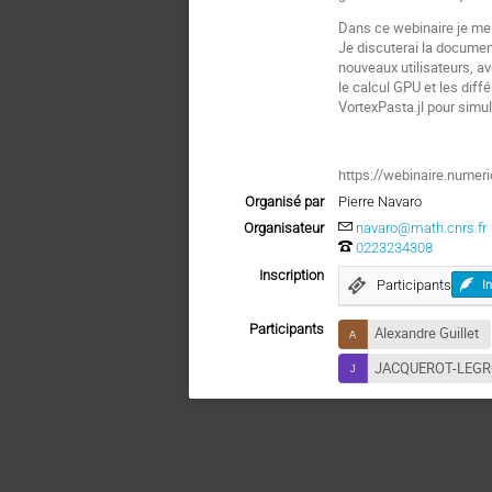
Dans ce webinaire je me f
Je discuterai la document
nouveaux utilisateurs, av
le calcul GPU et les diff
VortexPasta.jl pour simul
https://webinaire.nume
Organisé par
Pierre Navaro
Organisateur
navaro@math.cnrs.fr
0223234308
Inscription
Participants
I
Participants
Alexandre Guillet
JACQUEROT-LEGR