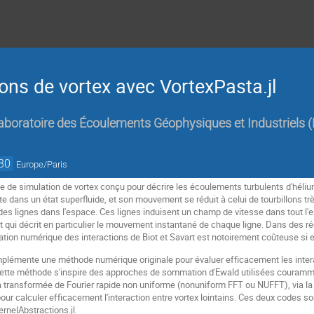
ions de vortex avec VortexPasta.jl
aboratoire des Écoulements Géophysiques et Industriels (
30
Europe/Paris
de de simulation de vortex conçu pour décrire les écoulements turbulents d'héliu
nte dans un état superfluide, et son mouvement se réduit à celui de tourbillons tr
s lignes dans l'espace. Ces lignes induisent un champ de vitesse dans tout l'es
 qui décrit en particulier le mouvement instantané de chaque ligne. Dans des r
ation numérique des interactions de Biot et Savart est notoirement coûteuse si el
mplémente une méthode numérique originale pour évaluer efficacement les intera
ette méthode s'inspire des approches de sommation d'Ewald utilisées couramm
 la transformée de Fourier rapide non uniforme (nonuniform FFT ou NUFFT), via la
ur calculer efficacement l'interaction entre vortex lointains. Ces deux codes
ernelAbstractions.jl.