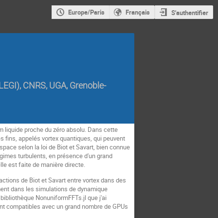
Europe/Paris
Français
S'authentifier
LEGI), CNRS, UGA, Grenoble-
m liquide proche du zéro absolu. Dans cette
ès fins, appelés vortex quantiques, qui peuvent
pace selon la loi de Biot et Savart, bien connue
égimes turbulents, en présence d'un grand
le est faite de manière directe.
ctions de Biot et Savart entre vortex dans des
ent dans les simulations de dynamique
 bibliothèque NonuniformFFTs.jl que j'ai
 sont compatibles avec un grand nombre de GPUs