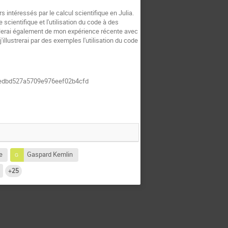
 intéressés par le calcul scientifique en Julia.
 scientifique et l'utilisation du code à des
parlerai également de mon expérience récente avec
illustrerai par des exemples l'utilisation du code
744edbd527a5709e976eef02b4cfd
e
Gaspard Kemlin
+25