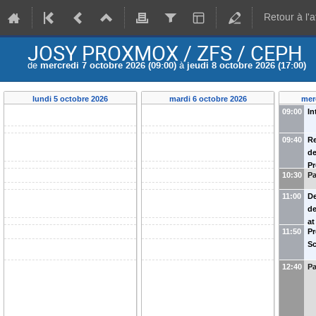
Retour à l'
JOSY PROXMOX / ZFS / CEPH
de
mercredi 7 octobre 2026 (09:00)
à
jeudi 8 octobre 2026 (17:00)
lundi 5 octobre 2026
mardi 6 octobre 2026
mer
09:00
In
09:40
Re
de
P
10:30
P
(
I
11:00
De
de
at
11:50
Pr
DE
Sc
(
C
12:40
Pa