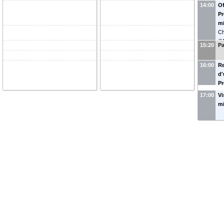
14:00
Of
Pr
mi
Ch
(
M
15:20
P
La
(
P
16:00
R
d'
P
Ma
17:00
Vi
m