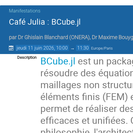
Manifestations
Café Julia : BCube.jl
par
Dr
Ghislain Blanchard
(
ONERA
)
,
Dr
Maxime Bouyg
jeudi 11 juin 2026, 10:00
→
11:30
Europe/Paris
BCube.jl
est un packa
Description
résoudre des équation
maillages non structu
éléments finis (FEM) e
permet de réaliser de
efficaces et unifiées.
philosophie, l'archite