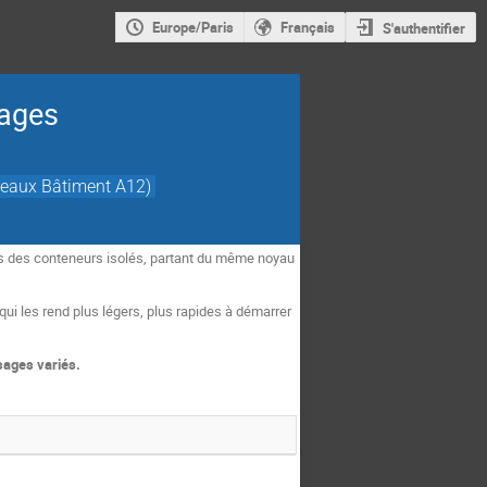
Europe/Paris
Français
S'authentifier
sages
rdeaux Bâtiment A12)
ans des conteneurs isolés, partant du même noyau
ui les rend plus légers, plus rapides à démarrer
sages variés.