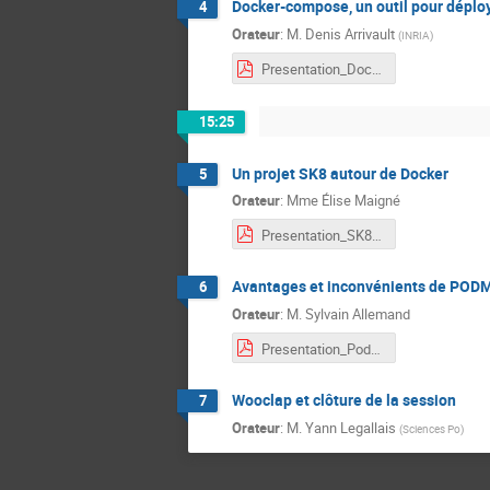
Docker-compose, un outil pour déplo
4
Orateur
:
M.
Denis Arrivault
(
INRIA
)
Presentation_Docker-Compose_INRIA_RAISIN_18juin2026.pdf
15:25
Un projet SK8 autour de Docker
5
Orateur
:
Mme
Élise Maigné
Presentation_SK8_RAISIN-CEPAge_INRAE_18juin2026_Maigne.pdf
Avantages et inconvénients de PODMA
6
Orateur
:
M.
Sylvain Allemand
Presentation_Podman_Docker_cas_usage_IMB_RAISIN_18juin2026.pdf
Wooclap et clôture de la session
7
Orateur
:
M.
Yann Legallais
(
Sciences Po
)