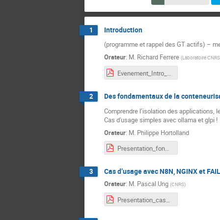
Introduction
1
(programme et rappel des GT actifs) – 
Orateur
:
M.
Richard Ferrere
(
Laboratoire CNR
Evenement_Intro_RAISIN_18jun2026.pdf
Des fondamentaux de la conteneuris
2
Comprendre l’isolation des applications, 
Cas d'usage simples avec ollama et glpi !
Orateur
:
M.
Philippe Hortolland
Presentation_fondamentaux_Conteneurisation_Docker_RAISIN_18juin2026.pdf
Cas d’usage avec N8N, NGINX et FA
3
Orateur
:
M.
Pascal Ung
(
CNRS
)
Presentation_cas_usage_N8N_NGINX_FAIL2BAN_LaBRI_RAISIN_18juin2026.pdf