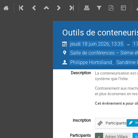
Outils de conteneur
jeudi 18 juin 2026, 13:35
→
17
Salle de conférences – 3ième é
Philippe Hortolland
,
Sandrine 
La conteneurisation est 
Description
système que l’hôte.
Contrairement aux machin
et plus économes en res
Cet événement a pour obj
Inscription
Participants
I
Participants
Adrien Villars