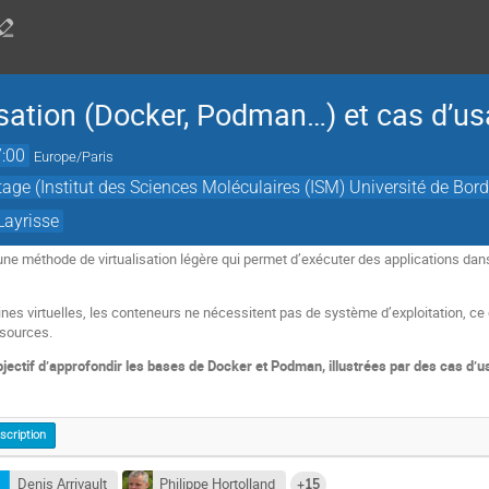
isation (Docker, Podman…) et cas d’u
:00
Europe/Paris
tage (Institut des Sciences Moléculaires (ISM) Université de Bo
Layrisse
une méthode de virtualisation légère qui permet d’exécuter des applications d
es virtuelles, les conteneurs ne nécessitent pas de système d’exploitation, ce q
sources.
ectif d’approfondir les bases de Docker et Podman, illustrées par des cas d’u
nscription
Denis Arrivault
Philippe Hortolland
+15