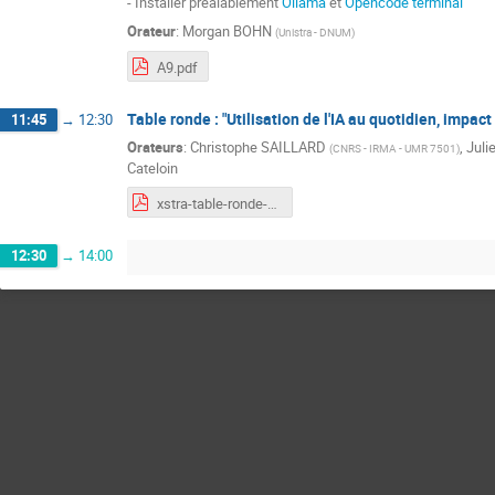
- Installer préalablement
Ollama
et
Opencode terminal
Orateur
:
Morgan BOHN
(
Unistra - DNUM
)
A9.pdf
Table ronde : "Utilisation de l'IA au quotidien, impact
11:45
→
12:30
Orateurs
:
Christophe SAILLARD
,
Juli
(
CNRS - IRMA - UMR 7501
)
Cateloin
xstra-table-ronde-2026.pdf
12:30
→
14:00