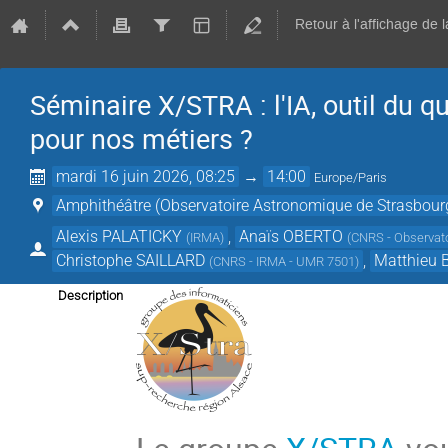
Retour à l'affichage de 
Séminaire X/STRA : l'IA, outil du q
pour nos métiers ?
mardi 16 juin 2026, 08:25
→
14:00
Europe/Paris
Amphithéâtre (Observatoire Astronomique de Strasbour
Alexis PALATICKY
,
Anaïs OBERTO
(
IRMA
)
(
CNRS - Observat
Christophe SAILLARD
,
Matthieu 
(
CNRS - IRMA - UMR 7501
)
Description