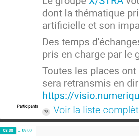
Le groupe
X/STRA
vou
dont la thématique pri
artificielle et son im
Des temps d'échanges
pris en charge par le
Toutes les places ont
sera retransmis en dir
https://visio.numeriq
Participants
Voir la liste complè
78
08:30
→
09:00