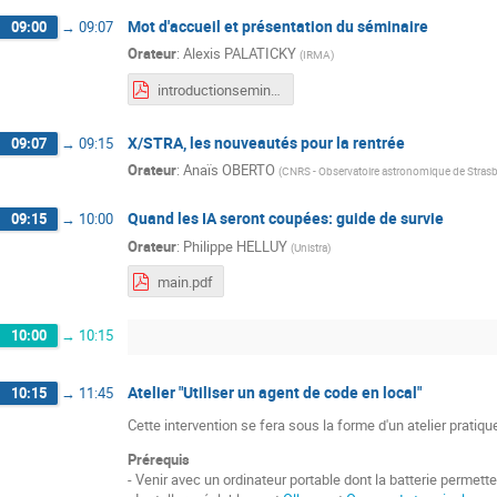
Mot d'accueil et présentation du séminaire
09:00
→
09:07
Orateur
:
Alexis PALATICKY
(
IRMA
)
introductionseminaireIA.pdf
X/STRA, les nouveautés pour la rentrée
09:07
→
09:15
Orateur
:
Anaïs OBERTO
(
CNRS - Observatoire astronomique de Stras
Quand les IA seront coupées: guide de survie
09:15
→
10:00
Orateur
:
Philippe HELLUY
(
Unistra
)
main.pdf
10:00
→
10:15
Atelier "Utiliser un agent de code en local"
10:15
→
11:45
Cette intervention se fera sous la forme d'un atelier pratiqu
Prérequis
- Venir avec un ordinateur portable dont la batterie permett