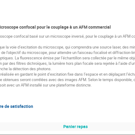
microscope confocal pour le couplage à un AFM commercial
icroscope confocal basé sur un microscope inversé, pour le couplage à un AFM 
ue la voie d’excitation du microscope, qui comprendra une source laser, des mir
e de l’objectif du microscope, pour attendre un faisceau focalisé et diffraction-li
ptiques. La fluorescence émise par l’échantillon sera collectée par le même obje
n par des filtres dichroïques, la lumière hors plan focale sera rejetée à l’aide d’
nche la détection des photons.
éalisée en gardant le point d’excitation fixe dans l’espace et en déplaçant l’écha
 obtenues seront corrélées avec des images AFM. Selon le temps disponible, ce
oit avec un AFM installé sur une plateforme distincte.
re de satisfaction
Panier repas