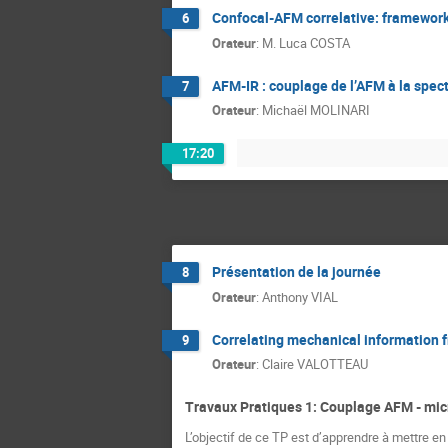
Confocal-AFM correlative: framework
6
Orateur
:
M.
Luca COSTA
AFM-IR : couplage de l’AFM à la spec
7
Orateur
:
Michaël MOLINARI
17:20
Présentation de la journée
8
Orateur
:
Anthony VIAL
Correlating mechanical information 
9
Orateur
:
Claire VALOTTEAU
Travaux Pratiques 1: Couplage AFM - mic
L’objectif de ce TP est d’apprendre à mettre en