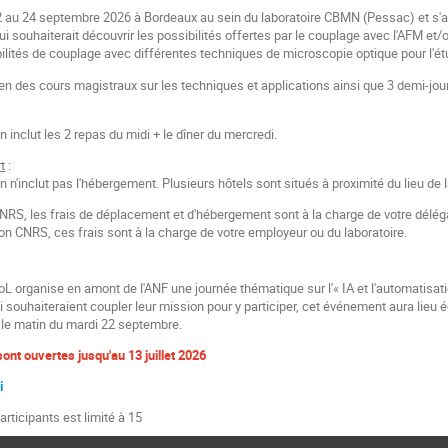
2 au 24 septembre 2026 à Bordeaux au sein du laboratoire CBMN (Pessac) et s'adr
 souhaiterait découvrir les possibilités offertes par le couplage avec l'AFM et/
bilités de couplage avec différentes techniques de microscopie optique pour l'ét
en des cours magistraux sur les techniques et applications ainsi que 3 demi-jo
on inclut les 2 repas du midi + le dîner du mercredi.
t
:
on n'inclut pas l'hébergement. Plusieurs hôtels sont situés à proximité du lieu de 
NRS, les frais de déplacement et d'hébergement sont à la charge de votre déléga
on CNRS, ces frais sont à la charge de votre employeur ou du laboratoire.
oL organise en amont de l'ANF une journée thématique sur l'« IA et l'automatisat
ui souhaiteraient coupler leur mission pour y participer, cet événement aura lie
 le matin du mardi 22 septembre.
sont ouvertes jusqu'au 13 juillet 2026
ci
articipants est limité à 15