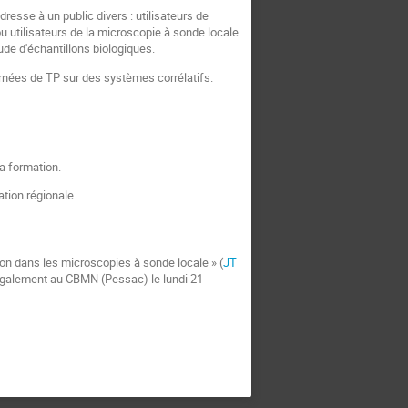
esse à un public divers : utilisateurs de
ou utilisateurs de la microscopie à sonde locale
ude d'échantillons biologiques.
urnées de TP sur des systèmes corrélatifs.
la formation.
tion régionale.
ion dans les microscopies à sonde locale » (
JT
u également au CBMN (Pessac) le lundi 21