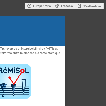
Europe/Paris
Français
S'authentifier
s Transverses et Interdisciplinaires (MITI) du
rélatives entre microscopie à force atomique