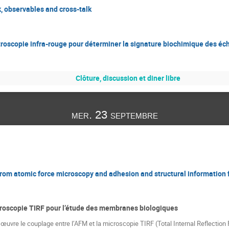
, observables and cross-talk
troscopie infra-rouge pour déterminer la signature biochimique des éch
Clôture, discussion et diner libre
mer. 23 septembre
from atomic force microscopy and adhesion and structural information 
roscopie TIRF pour l’étude des membranes biologiques
 œuvre le couplage entre l’AFM et la microscopie TIRF (Total Internal Reflection 