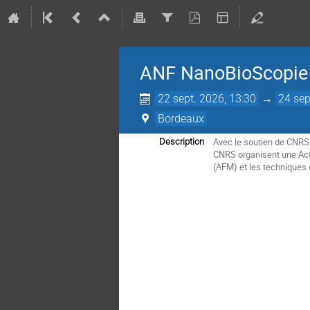
ANF NanoBioScopi
22 sept. 2026, 13:30
→
24 sep
Bordeaux
Avec le soutien de CNRS
Description
CNRS organisent une Act
(AFM) et les techniques