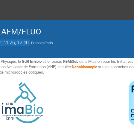
e AFM/FLUO
t. 2026, 12:40
Europe/Paris
 Physique, le
GdR Imabio
et le réseau
RéMiSoL
de la Mission pour les Initiative
ion Nationale de Formation (ANF) intitulée
Nanobioscopie
sur les approches cor
 de microscopies optiques.