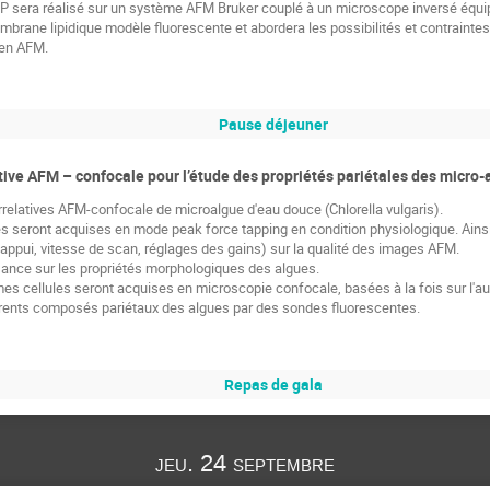
P sera réalisé sur un système AFM Bruker couplé à un microscope inversé équipé
mbrane lipidique modèle fluorescente et abordera les possibilités et contraint
 en AFM.
Pause déjeuner
tive AFM – confocale pour l’étude des propriétés pariétales des micro-
orrelatives AFM-confocale de microalgue d'eau douce (Chlorella vulgaris).
seront acquises en mode peak force tapping en condition physiologique. Ainsi le
appui, vitesse de scan, réglages des gains) sur la qualité des images AFM.
sance sur les propriétés morphologiques des algues.
s cellules seront acquises en microscopie confocale, basées à la fois sur l'au
érents composés pariétaux des algues par des sondes fluorescentes.
Repas de gala
jeu. 24 septembre