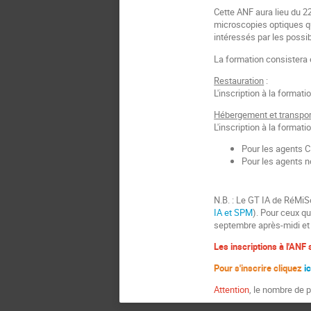
Cette ANF aura lieu du 2
microscopies optiques qui
intéressés par les possi
La formation consistera 
Restauration
:
L'inscription à la formati
Hébergement et transpor
L'inscription à la formati
Pour les agents C
Pour les agents n
N.B. : Le GT IA de RéMiS
IA et SPM
). Pour ceux q
septembre après-midi et
Les inscriptions à l'ANF 
Pour s'inscrire cliquez
i
Attention
, le nombre de p