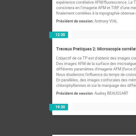
expérience corrélative AFM/fluorescence. Le T
consistera en l’imagerie AFM et TIRF d’une me
finalement corrélées à la topographie obtenue
Président de session
:
Anthony VIAL
12:30
Travaux Pratiques 2: Microscopie corréla
L'objectif de ce TP est d'obtenir des images c
Des images AFM de la surface des microalgues 
différents paramètres d'imagerie AFM (force d'
Nous étudierons l'influence du temps de crois
En parallèles, des images confocales des même
chlorophylliennes et sur le marquage des diff
Président de session
:
Audrey BEAUSSART
19:30