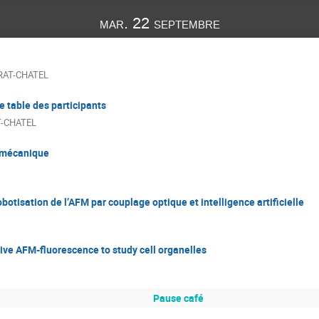
mar. 22 septembre
IRAT-CHATEL
e table des participants
T-CHATEL
iomécanique
botisation de l’AFM par couplage optique et intelligence artificielle
tive AFM-fluorescence to study cell organelles
Pause café