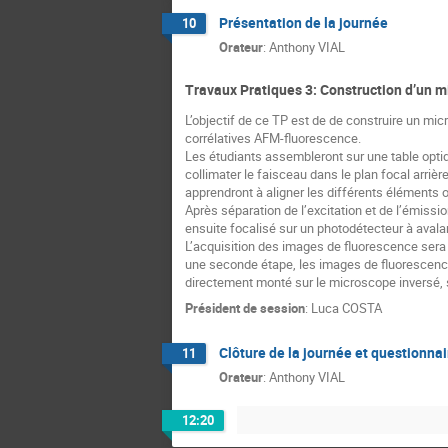
Présentation de la journée
10
Orateur
:
Anthony VIAL
Travaux Pratiques 3: Construction d’un 
L’objectif de ce TP est de de construire un m
corrélatives AFM-fluorescence.
Les étudiants assembleront sur une table optiq
collimater le faisceau dans le plan focal arrièr
apprendront à aligner les différents éléments o
Après séparation de l’excitation et de l’émissio
ensuite focalisé sur un photodétecteur à avala
L’acquisition des images de fluorescence sera r
une seconde étape, les images de fluorescence
directement monté sur le microscope inversé, s
Président de session
:
Luca COSTA
Clôture de la journée et questionnai
11
Orateur
:
Anthony VIAL
12:20