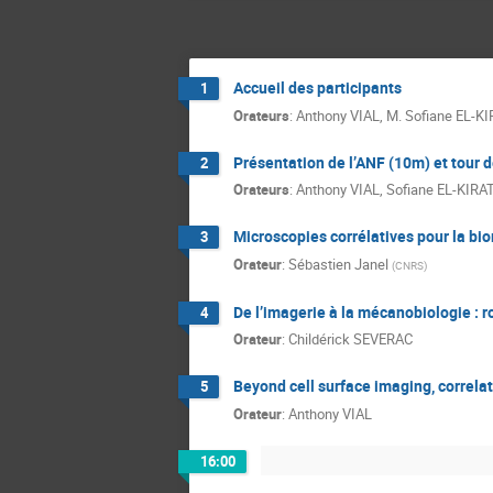
Accueil des participants
1
Orateurs
:
Anthony VIAL
,
M.
Sofiane EL-K
Présentation de l’ANF (10m) et tour d
2
Orateurs
:
Anthony VIAL
,
Sofiane EL-KIRA
Microscopies corrélatives pour la b
3
Orateur
:
Sébastien Janel
(
CNRS
)
De l’imagerie à la mécanobiologie : ro
4
Orateur
:
Childérick SEVERAC
Beyond cell surface imaging, correla
5
Orateur
:
Anthony VIAL
16:00