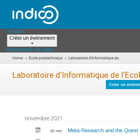
Accueil
Créer un événement
Réservation de salle
»
»
Home
École polytechnique
Laboratoire d'Informatique de...
(vous
êtes
ici)
Laboratoire d'Informatique de l'Eco
Créer un événe
novembre 2021
Meta-Research and the Quest 
10 nov.