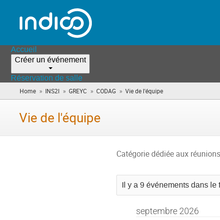
Accueil
Créer un événement
Réservation de salle
»
»
»
»
Home
INS2I
GREYC
CODAG
Vie de l'équipe
(vous
êtes
ici)
Vie de l'équipe
Catégorie dédiée aux réunion
Il y a 9 événements dans le f
septembre 2026