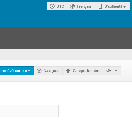
UTC
Français
S'authentifier
r un événement
Naviguer
Catégorie mère