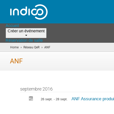
Accueil
Créer un événement
Réservation de salle
»
»
Home
Réseau QeR
ANF
(vous
êtes
ici)
ANF
septembre 2016
ANF Assurance produi
26 sept. - 28 sept.