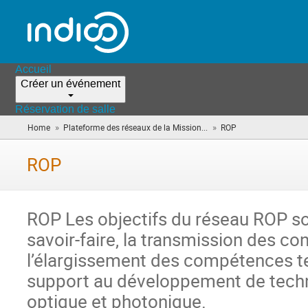
Accueil
Créer un événement
Réservation de salle
»
»
Home
Plateforme des réseaux de la Mission...
ROP
(vous
êtes
ici)
ROP
ROP Les objectifs du réseau ROP s
savoir-faire, la transmission des co
l’élargissement des compétences t
support au développement de techn
optique et photonique.