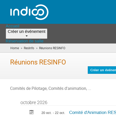
Accueil
Créer un événement
Réservation de salle
»
»
Home
ResInfo
Réunions RESINFO
(vous
êtes
ici)
Réunions RESINFO
Créer un événe
Comités de Pilotage, Comités d'animation, ...
octobre 2026
Comité d'Animation RE
20 oct. - 22 oct.