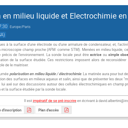
n en milieu liquide et Electrochimie 
7:30
Europe/Paris
SA)
es à la surface d'une électrode ou d'une armature de condensateur, et, l'activi
r la microscopie champ proche (AFM comme STM). Menées en milieu liquide, ces
e précis de l'environnement. La sonde locale peut être
actrice
ou
simple obse
isation de la surface étudiée. Ces restrictions imposent alors de reconsidérer
e de le maitriser.
ournée
polarisation en milieu liquide / électrochimie
. La matinée aura pour but de 
ation des surfaces en milieux aqueux et salin, ainsi que de présenter les deux "
à lui axé sur des discussions autour des cellules électrochimiques en champ p
n et la surface étudiée par la sonde locale.
Il est
impératif de se pré-inscrire
en écrivant à david.albertini@in
 d'inscription
Plan d'accès