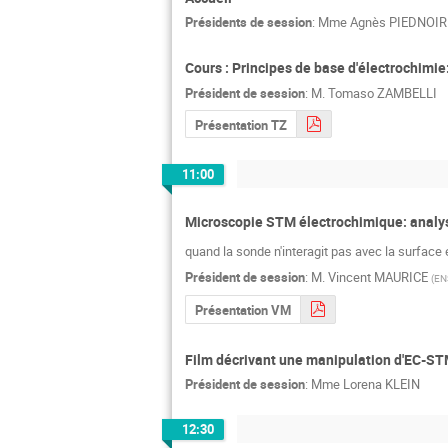
Présidents de session
:
Mme
Agnès PIEDNOIR
Cours : Principes de base d'électrochimie
Président de session
:
M.
Tomaso ZAMBELLI
Présentation TZ
11:00
Microscopie STM électrochimique: analyse
quand la sonde n'interagit pas avec la surface
Président de session
:
M.
Vincent MAURICE
(
EN
Présentation VM
Film décrivant une manipulation d'EC-S
Président de session
:
Mme
Lorena KLEIN
12:30