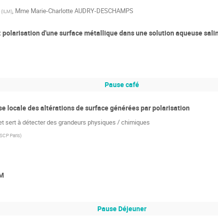
,
Mme
Marie-Charlotte AUDRY-DESCHAMPS
(
ILM
)
: polarisation d'une surface métallique dans une solution aqueuse sali
Pause café
 locale des altérations de surface générées par polarisation
 et sert à détecter des grandeurs physiques / chimiques
SCP Paris
)
TM
Pause Déjeuner