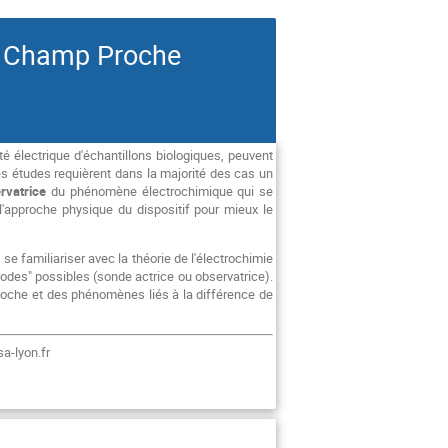
en Champ Proche
té électrique d'échantillons biologiques, peuvent
 études requièrent dans la majorité des cas un
rvatrice
du phénomène électrochimique qui se
 l'approche physique du dispositif pour mieux le
se familiariser avec la théorie de l'électrochimie
modes" possibles (sonde actrice ou observatrice).
roche et des phénomènes liés à la différence de
sa-lyon.fr