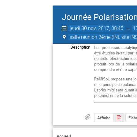
Journée Polarisatio
jeudi 30 nov. 2017, 08:45
→
1
salle réunion 2ème (INL site IN
Les processus catalytiqu
Description
être étudiés in-situ pa
contrôle électrochimiqu
produit lors de la polar
comprendre et être capabl
RéMiSoL propose une j
et le principe de polaris
L'après midi sera quant 
potentiel entre la solutio
Affiche
Fiche
Accueil