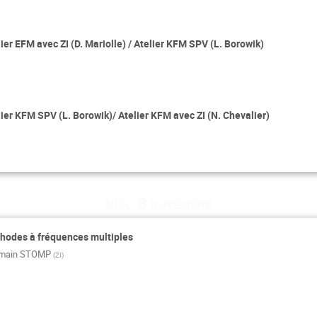
ier EFM avec ZI (D. Mariolle) / Atelier KFM SPV (L. Borowik)
ier KFM SPV (L. Borowik)/ Atelier KFM avec ZI (N. Chevalier)
mer. 8 novembre
thodes à fréquences multiples
main STOMP
(
ZI
)