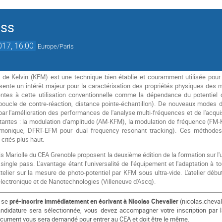
ass
017, 16:00
Europe/Paris
de Kelvin (KFM) est une technique bien établie et couramment utilisée pour l
résente un intérêt majeur pour la caractérisation des propriétés physiques de
entes à cette utilisation conventionnelle comme la dépendance du potentie
, boucle de contre-réaction, distance pointe-échantillon). De nouveaux mode
par l'amélioration des performances de l'analyse multi-fréquences et de l'acqui
antes : la modulation d'amplitude (AM-KFM), la modulation de fréquence (F
onique, DFRT-EFM pour dual frequency resonant tracking). Ces méthodes pe
cités plus haut.
s Mariolle du CEA Grenoble proposent la deuxième édition de la formation sur l'u
single pass. L'avantage étant l'universalité de l'équipement et l'adaptation à 
lier sur la mesure de photo-potentiel par KFM sous ultra-vide. L'atelier début
électronique et de Nanotechnologies (Villeneuve d'Ascq).
e se
pré-inscrire immédiatement en écrivant à Nicolas Chevalier
(nicolas.chevali
ndidature sera sélectionnée, vous devez accompagner votre inscription par la
cument vous sera demandé pour entrer au CEA et doit être le même.