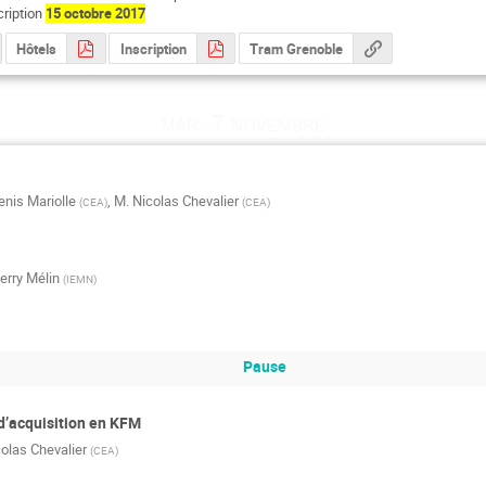
cription
15 octobre 2017
Hôtels
Inscription
Tram Grenoble
mar. 7 novembre
enis Mariolle
,
M.
Nicolas Chevalier
(
CEA
)
(
CEA
)
erry Mélin
(
IEMN
)
Pause
d’acquisition en KFM
olas Chevalier
(
CEA
)