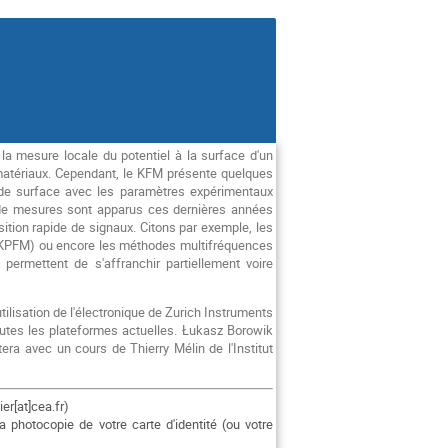
a mesure locale du potentiel à la surface d'un
s matériaux. Cependant, le KFM présente quelques
l de surface avec les paramètres expérimentaux
s de mesures sont apparus ces dernières années
sition rapide de signaux. Citons par exemple, les
M-KPFM) ou encore les méthodes multifréquences
rmettent de s'affranchir partiellement voire
tilisation de l'électronique de Zurich Instruments
toutes les plateformes actuelles. Łukasz Borowik
era avec un cours de Thierry Mélin de l'Institut
er[at]cea.fr)
 photocopie de votre carte d'identité (ou votre