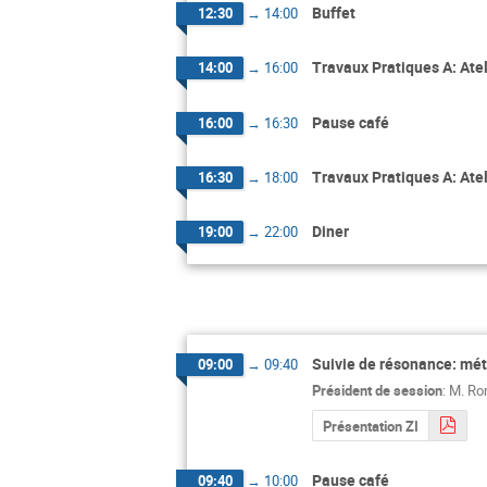
Buffet
12:30
→
14:00
Travaux Pratiques A: Atel
14:00
→
16:00
Pause café
16:00
→
16:30
Travaux Pratiques A: Atel
16:30
→
18:00
Diner
19:00
→
22:00
Suivie de résonance: mé
09:00
→
09:40
Président de session
:
M.
Ro
Présentation ZI
Pause café
09:40
→
10:00