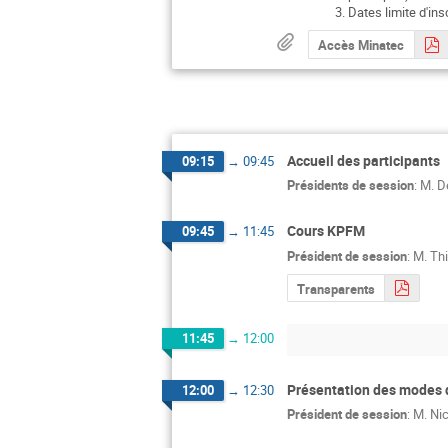
Dates limite d'ins
Accès Minatec
Accueil des participants
09:15
→
09:45
Présidents de session
:
M.
D
Cours KPFM
09:45
→
11:45
Président de session
:
M.
Thi
Transparents
11:45
→
12:00
Présentation des modes 
12:00
→
12:30
Président de session
:
M.
Nic