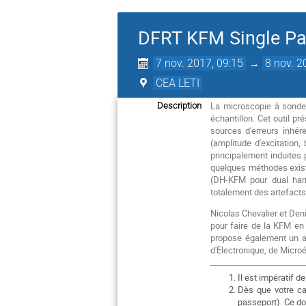
DFRT KFM Single P
7 nov. 2017, 09:15
→
8 nov. 2
CEA LETI
La microscopie à sonde 
Description
échantillon. Cet outil p
sources d'erreurs inhér
(amplitude d'excitation
principalement induites 
quelques méthodes exist
(DH-KFM pour dual harm
totalement des artefacts 
Nicolas Chevalier et Deni
pour faire de la KFM en 
propose également un ate
d'Electronique, de Micro
Il est impératif d
Dès que votre ca
passeport). Ce do