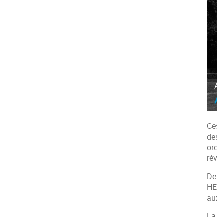
Ce
de
or
ré
De
HE
au
La