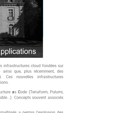
s infrastructures cloud fondées sur
.) ainsi que, plus récemment, des
). Ces nouvelles infrastructures
ions.
ructure
a
s
C
ode (Terraform, Pulumi,
sible...). Concepts souvent associés
 maîtrisés a permis l'explosion des