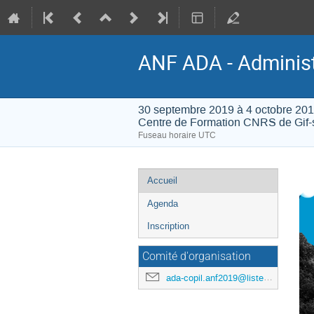
ANF ADA - Administ
30 septembre 2019 à 4 octobre 20
Centre de Formation CNRS de Gif-s
Fuseau horaire UTC
Menu
Accueil
de
Agenda
l'événement
Inscription
Comité d'organisation
ada-copil.anf2019@listes.resinfo.org