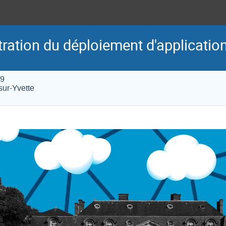
ration du déploiement d'applicatio
19
ur-Yvette