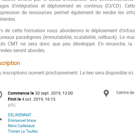
ages d'intégration et déploiement en continus (CI/CD). Cett
ppression de ressources permet également de rendre les infras
ilientes.
rs de cette formation nous aborderons le déploiement d'infrastr
uveaux paradigmes (immutabilité, scalabilité, rollback). Le mai
tils CMT ne sera donc que peu développé. En revanche, la 
nnées seront abordés.
scription
 inscriptions ouvrent prochainement. Le lien sera disponible ici.
formation
Centre de
Site
Commence le
30 sept. 2019, 12:00
Date/Heure
e
Finit le
4 oct. 2019, 16:15
Toutes
UTC
les
nférence
DELAVENNAT
Présidents
horaires
Emmanuel braux
sont
Rémi Cailletaud
de
en
Tristan Le Toullec