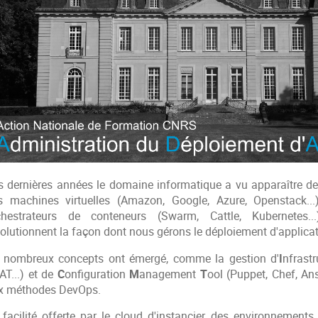
s dernières années le domaine informatique a vu apparaître de
s machines virtuelles (Amazon, Google, Azure, Openstack..
chestrateurs de conteneurs (Swarm, Cattle, Kubernetes...
volutionnent la façon dont nous gérons le déploiement d'applicat
 nombreux concepts ont émergé, comme la gestion d'
I
nfrast
AT...) et de
C
onfiguration
M
anagement
T
ool (Puppet, Chef, An
x méthodes DevOps.
 facilité offerte par le cloud d'instancier des environnements