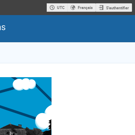
UTC
Français
S'authentifier
ns