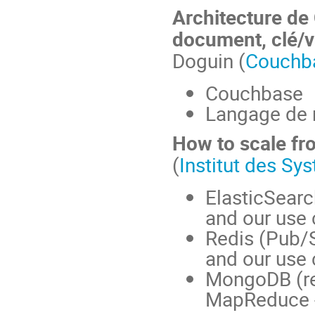
Architecture d
document, clé/v
Doguin (
Couchb
Couchbase
Langage de 
How to scale fro
(
Institut des S
ElasticSearc
and our use 
Redis (Pub/S
and our use 
MongoDB (rep
MapReduce -