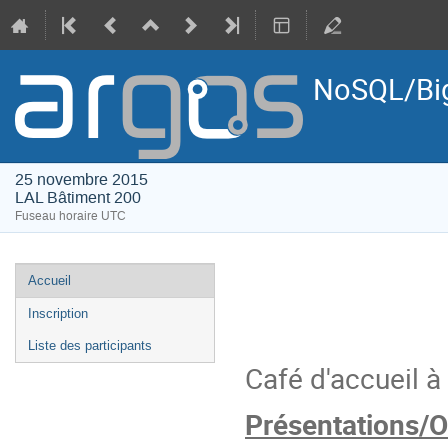
NoSQL/Bi
25 novembre 2015
LAL Bâtiment 200
Fuseau horaire UTC
Menu
Accueil
de
Inscription
l'événement
Liste des participants
Café d'accueil 
Présentations/O