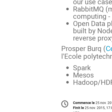
our use case
RabbitMQ (m
computing -
Open Data pl
built by Node
reverse prox
Prosper Burq (
C
l'Ecole polytech
Spark
Mesos
Hadoop/HD
Information
Commence le
25 nov. 20
Date/Heure
de
Finit le
25 nov. 2015, 17: