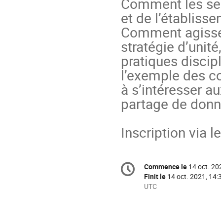
Comment les ser
et de l’établisse
Comment agissent
stratégie d’unité
pratiques discipl
l’exemple des co
à s’intéresser au
partage de donn
Inscription via l
Information
Commence le
14 oct. 20
Date/Heure
de
Finit le
14 oct. 2021, 14:
la
Toutes
UTC
les
conférence
horaires
sont