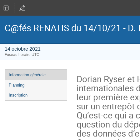
C@fés RENATIS du 14/10/21 - D. R
14 octobre 2021
Fuseau horaire UTC
Menu
Information générale
Dorian Ryser et 
de
internationales 
Planning
l'événement
leur première e
Inscription
sur un entrepôt 
Qu’est-ce qui a c
question du dépô
des données d’en