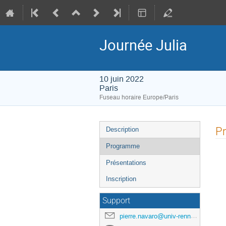
Journée Julia
10 juin 2022
Paris
Fuseau horaire Europe/Paris
Menu
P
Description
de
Programme
l'événement
Présentations
Inscription
Support
pierre.navaro@univ-rennes1.fr