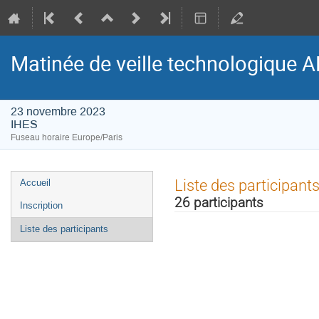
Matinée de veille technologique
23 novembre 2023
IHES
Fuseau horaire Europe/Paris
Menu
Liste des participant
Accueil
de
26 participants
Inscription
l'événement
Liste des participants