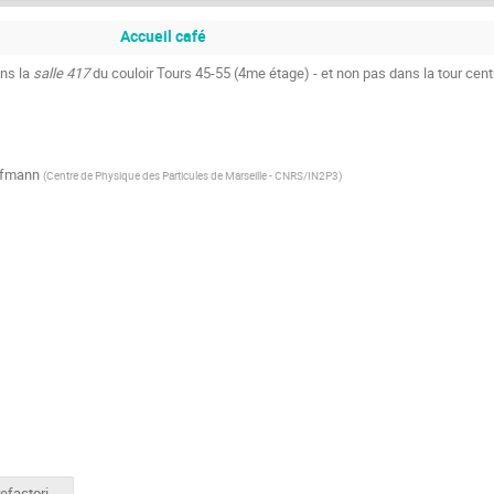
Accueil café
ans la
salle 417
du couloir Tours 45-55 (4me étage) - et non pas dans la tour centr
ffmann
(
Centre de Physique des Particules de Marseille - CNRS/IN2P3
)
Le cours refactoring sous forme de livre