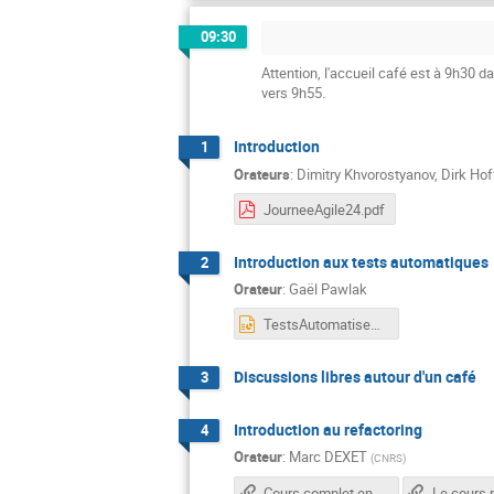
09:30
Attention, l'accueil café est à 9h30 d
vers 9h55.
Introduction
1
Orateurs
:
Dimitry Khvorostyanov
,
Dirk Ho
JourneeAgile24.pdf
Introduction aux tests automatiques
2
Orateur
:
Gaël Pawlak
TestsAutomatises.pptx
Discussions libres autour d'un café
3
Introduction au refactoring
4
Orateur
:
Marc DEXET
(
CNRS
)
Cours complet en ligne