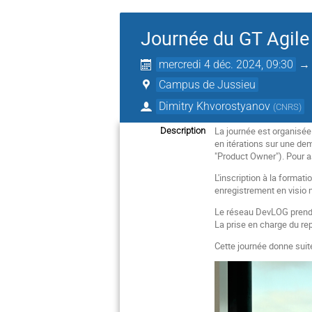
Journée du GT Agile
mercredi 4 déc. 2024, 09:30
Campus de Jussieu
Dimitry Khvorostyanov
(
CNRS
)
La journée est organisée
Description
en itérations sur une demi
"Product Owner"). Pour as
L'inscription à la format
enregistrement en visio n
Le réseau DevLOG prend e
La prise en charge du repa
Cette journée donne suit