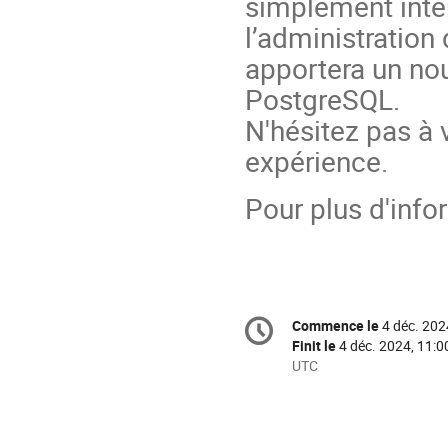
simplement intér
l’administration
apportera un nou
PostgreSQL.
N'hésitez pas à 
expérience.
Pour plus d'info
Information
Commence le
4 déc. 202
Date/Heure
de
Finit le
4 déc. 2024, 11:0
la
Toutes
UTC
les
conférence
horaires
sont
en