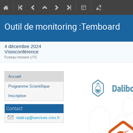
Outil de monitoring :Temboard
4 décembre 2024
Visioconférence
Fuseau horaire UTC
Menu
Accueil
de
Programme Scientifique
l'événement
Inscription
Contact
rbdd-cp@services.cnrs.fr