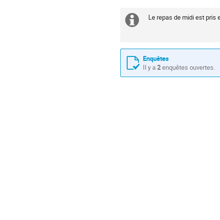
de
séance
Le repas de midi est pris 
Information
supplémenta
Enquêtes
Il y a
2
enquêtes ouvertes.