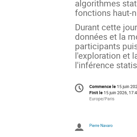
algorithmes stati
fonctions haut-n
Durant cette jou
données et la mo
participants pu
l'exploration et
l'inférence stati
Information
Commence le
15 juin 20
Date/Heure
de
Finit le
15 juin 2026, 17:
la
Toutes
Europe/Paris
les
conférence
horaires
sont
en
Pierre Navaro
Présidents
Europe/Paris