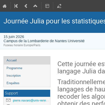
Journée Julia pour les statistique
15 juin 2026
Campus de la Lombarderie de Nantes Université
Fuseau horaire Europe/Paris
Menu
Accueil
Cette journée es
de
langage Julia da
Programme
l'événement
Inscription
Traditionnelleme
Enquêtes
langages de hau
Support
recoder les algo
pierre.navaro@univ-rennes1.fr
obtenir des perf