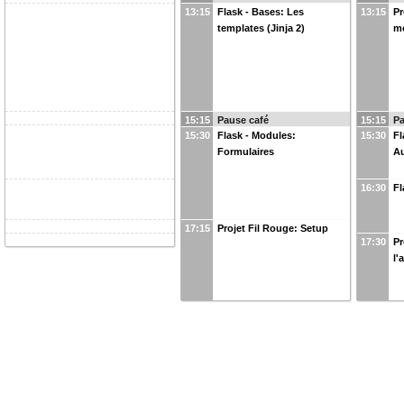
13:15
Flask - Bases: Les
13:15
Pr
templates (Jinja 2)
m
15:15
Pause café
15:15
Pa
15:30
Flask - Modules:
15:30
Fl
Formulaires
Au
16:30
Fl
17:15
Projet Fil Rouge: Setup
17:30
Pr
l'