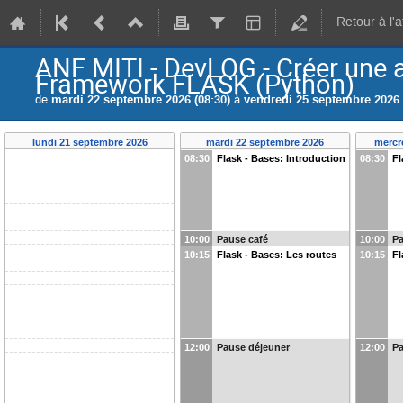
Retour à l'
ANF MITI - DevLOG - Créer une 
Framework FLASK (Python)
de
mardi 22 septembre 2026 (08:30)
à
vendredi 25 septembre 2026 
lundi 21 septembre 2026
mardi 22 septembre 2026
mercr
08:30
Flask - Bases: Introduction
08:30
Fl
10:00
Pause café
10:00
Pa
10:15
Flask - Bases: Les routes
10:15
Fl
12:00
Pause déjeuner
12:00
Pa