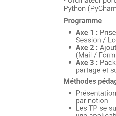
Python (PyChar
Programme
Axe 1 :
Prise
Session / L
Axe 2 :
Ajout
(Mail / Form
Axe 3 :
Packa
partage et s
Méthodes péda
Présentation
par notion
Les TP se su
une applica