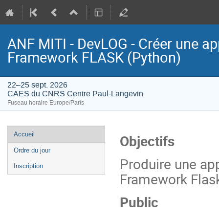
ANF MITI - DevLOG - Créer une ap
Framework FLASK (Python)
22–25 sept. 2026
CAES du CNRS Centre Paul-Langevin
Fuseau horaire Europe/Paris
Menu
Accueil
Objectifs
de
Ordre du jour
l'événement
Produire une ap
Inscription
Framework Flask
Public