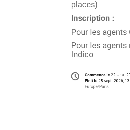
places).
Inscription :
Pour les agents 
Pour les agents 
Indico
Information
Commence le
22 sept. 2
Date/Heure
de
Finit le
25 sept. 2026, 13
la
Toutes
Europe/Paris
les
conférence
horaires
sont
en
Europe/Paris