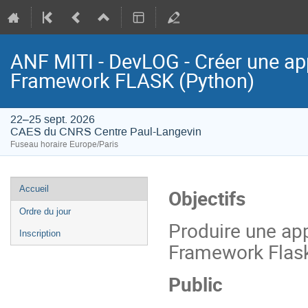
ANF MITI - DevLOG - Créer une ap
Framework FLASK (Python)
22–25 sept. 2026
CAES du CNRS Centre Paul-Langevin
Fuseau horaire Europe/Paris
Menu
Accueil
Objectifs
de
Ordre du jour
l'événement
Produire une ap
Inscription
Framework Flask
Public