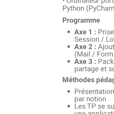
Python (PyChar
Programme
Axe 1 :
Prise
Session / L
Axe 2 :
Ajout
(Mail / Form
Axe 3 :
Packa
partage et s
Méthodes péda
Présentation
par notion
Les TP se su
une applica