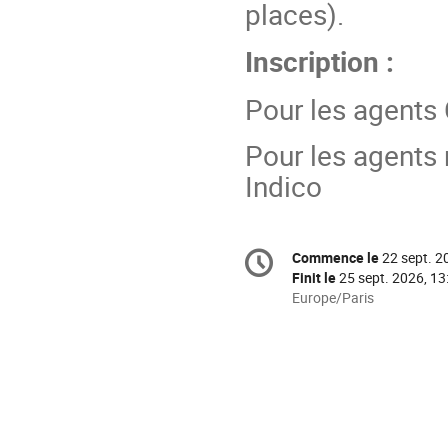
places).
Inscription :
Pour les agents 
Pour les agents 
Indico
Information
Commence le
22 sept. 2
Date/Heure
de
Finit le
25 sept. 2026, 13
la
Toutes
Europe/Paris
les
conférence
horaires
sont
en
Europe/Paris