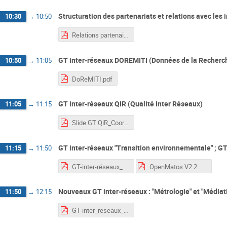
Structuration des partenariats et relations avec les i
10:30
→
10:50
Relations partenaires V. Poinsot.pdf
GT inter-réseaux DOREMITI (Données de la Recherc
10:50
→
11:05
DoReMITI.pdf
GT inter-réseaux QIR (Qualité Inter Réseaux)
11:05
→
11:15
Slide GT QiR_Coordinateurs réseaux MITI_27052026.pdf
GT inter-réseaux "Transition environnementale" ; GT
11:15
→
11:50
GT-inter-réseaux_TransitionEnvir-Pratiques.pdf
OpenMatos V2.2.pdf
Nouveaux GT inter-réseaux : "Métrologie" et "Médiati
11:50
→
12:15
GT-inter_reseaux_Metrologie_presentation-coordinateurs-reseaux-MITI_20260527.pdf