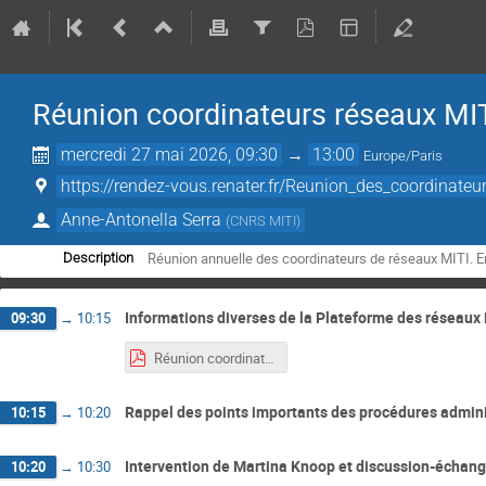
Réunion coordinateurs réseaux MI
mercredi 27 mai 2026, 09:30
→
13:00
Europe/Paris
https://rendez-vous.renater.fr/Reunion_des_coordinat
Anne-Antonella Serra
(
CNRS MITI
)
Réunion annuelle des coordinateurs de réseaux MITI. E
Description
Informations diverses de la Plateforme des réseaux
09:30
→
10:15
Réunion coordinateurs réseaux 2026_AAS.pdf
Rappel des points importants des procédures admini
10:15
→
10:20
Intervention de Martina Knoop et discussion-échange
10:20
→
10:30