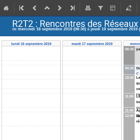
R2T2 : Rencontres des Réseaux T
de
mercredi 18 septembre 2019 (08:30)
à
jeudi 19 septembre 2019 (
lundi 16 septembre 2019
mardi 17 septembre 2019
mercr
08:30
pa
09:30
Ou
C.
10:00
Le
qu
c
l'
11:00
Le
tr
n
11:45
Ag
12:00
Ex
ré
ré