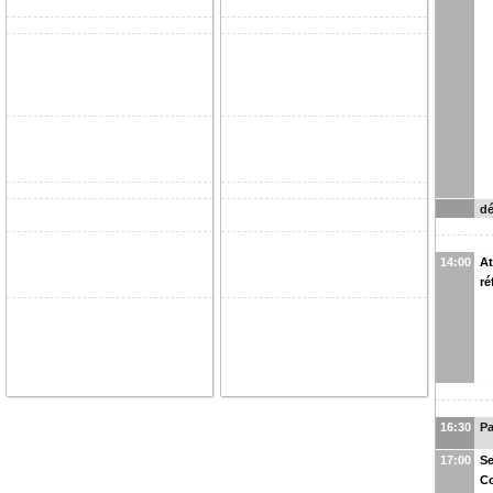
dé
14:00
At
ré
16:30
P
17:00
Se
Co