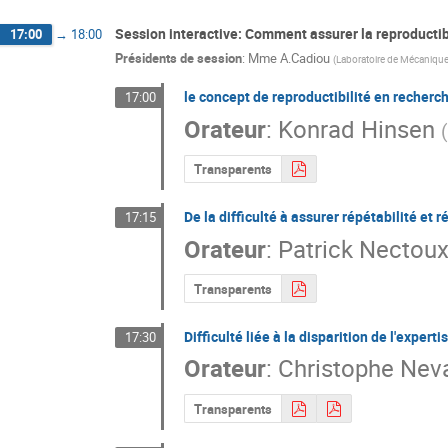
Session interactive: Comment assurer la reproductib
17:00
→
18:00
Présidents de session
:
Mme
A.Cadiou
(
Laboratoire de Mécanique
le concept de reproductibilité en recherc
17:00
Orateur
:
Konrad Hinsen
(
Transparents
De la difficulté à assurer répétabilité et r
17:15
Orateur
:
Patrick Nectou
Transparents
Difficulté liée à la disparition de l'expert
17:30
Orateur
:
Christophe Nev
Transparents