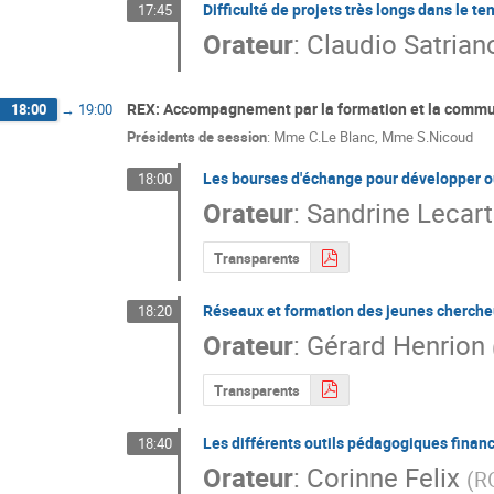
Difficulté de projets très longs dans le t
17:45
Orateur
:
Claudio Satrian
REX: Accompagnement par la formation et la commun
18:00
→
19:00
Présidents de session
:
Mme
C.Le Blanc
,
Mme
S.Nicoud
Les bourses d'échange pour développer ou
18:00
Orateur
:
Sandrine Lecart
Transparents
Réseaux et formation des jeunes chercheur
18:20
Orateur
:
Gérard Henrion
Transparents
Les différents outils pédagogiques finan
18:40
Orateur
:
Corinne Felix
(
R