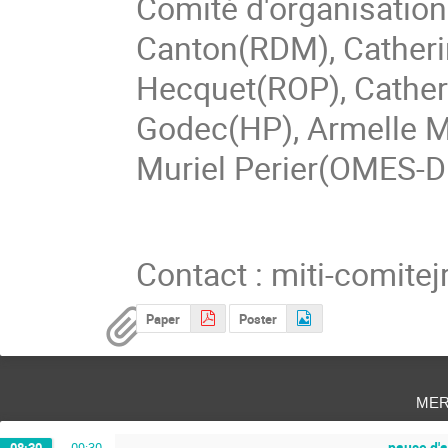
Comité d'organisation
Canton(RDM), Catherin
Hecquet(ROP), Cather
Godec(HP), Armelle M
Muriel Perier(OMES-D
Contact : miti-comite
Paper
Poster
mer
pause d'a