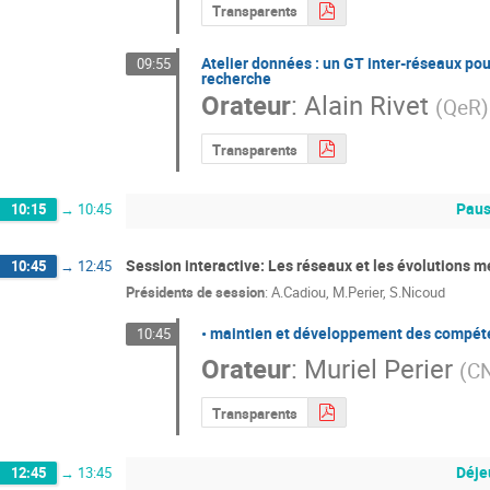
Transparents
Atelier données : un GT inter-réseaux pou
09:55
recherche
Orateur
:
Alain Rivet
(
QeR
)
Transparents
Pau
10:15
→
10:45
Session interactive: Les réseaux et les évolutions m
10:45
→
12:45
Présidents de session
:
A.Cadiou
,
M.Perier
,
S.Nicoud
• maintien et développement des compéte
10:45
Orateur
:
Muriel Perier
(
C
Transparents
Déje
12:45
→
13:45