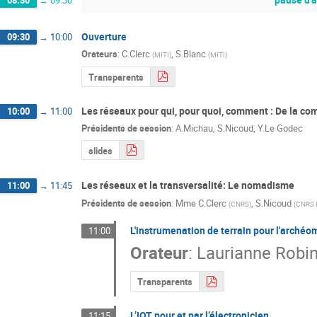
08:30
→
09:30
Ouverture
09:30
→
10:00
Orateurs
:
C.Clerc
,
S.Blanc
(
MITI
)
(
MITI
)
Transparents
Les réseaux pour qui, pour quoi, comment : De la co
10:00
→
11:00
Présidents de session
:
A.Michau
,
S.Nicoud
,
Y.Le Godec
slides
Les réseaux et la transversalité: Le nomadisme
11:00
→
11:45
Présidents de session
:
Mme
C.Clerc
,
S.Nicoud
(
CNRS
)
(
CNRS 
L'instrumenation de terrain pour l'archéo
11:00
Orateur
:
Laurianne Robin
Transparents
L’IOT pour et par l’électronicien
11:15