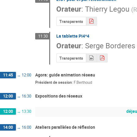
Orateur
:
Thierry Legou
(
R
Transparents
La tablette Pi4*4
11:30
Orateur
:
Serge Borderes
Transparents
Agora: guide animation réseau
11:45
→
12:00
Président de session
:
F.Berthoud
Expositions des réseaux
12:00
→
16:30
déje
12:00
→
13:30
Ateliers parallèles de réflexion
14:00
→
16:00