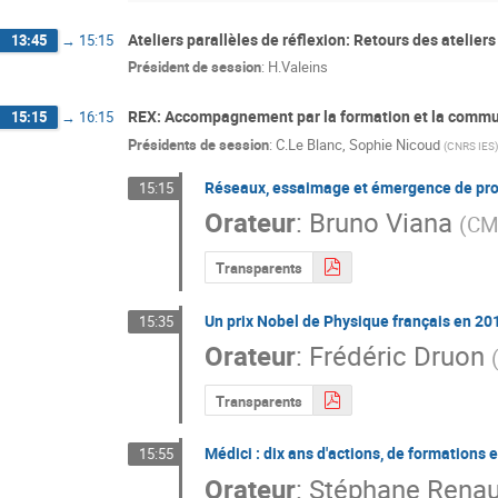
Ateliers parallèles de réflexion: Retours des ateliers
13:45
→
15:15
Président de session
:
H.Valeins
REX: Accompagnement par la formation et la commun
15:15
→
16:15
Présidents de session
:
C.Le Blanc
,
Sophie Nicoud
(
CNRS IES
)
Réseaux, essaimage et émergence de pro
15:15
Orateur
:
Bruno Viana
(
CM
Transparents
Un prix Nobel de Physique français en 201
15:35
Orateur
:
Frédéric Druon
Transparents
Médici : dix ans d'actions, de formations 
15:55
Orateur
:
Stéphane Renau