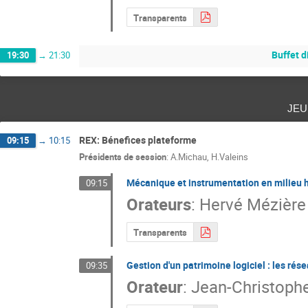
Transparents
Buffet d
19:30
→
21:30
jeu
REX: Bénefices plateforme
09:15
→
10:15
Présidents de session
:
A.Michau
,
H.Valeins
Mécanique et instrumentation en milieu h
09:15
Orateurs
:
Hervé Mézière
Transparents
Gestion d'un patrimoine logiciel : les rés
09:35
Orateur
:
Jean-Christoph