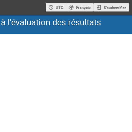
UTC
Français
S'authentifier
 l’évaluation des résultats