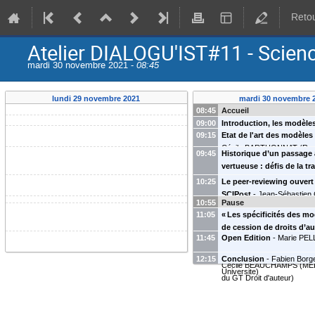
Retou
Atelier DIALOGU'IST#11 - Scienc
mardi 30 novembre 2021 -
08:45
lundi 29 novembre 2021
mardi 30 novembre 
08:45
Accueil
09:00
Introduction, les modèl
09:15
Etat de l'art des modèles
Fabien Borget
(
Aix-Marseill
Cécile BARTHONNAT
(
Res
09:45
Historique d’un passage 
réseau Médici
)
vertueuse : défis de la tr
projets d’avenir
-
Célia V
10:25
Le peer-reviewing ouvert 
Mersenne, Responsable opé
SCIPost
-
Jean-Sébastien
10:55
Pause
Virginie DECOSTA
(
adjointe
11:05
« Les spécificités des mo
des publications de l’Acad
de cession de droits d’au
sciences
)
11:45
Open Edition
-
Marie PE
cadre de l'édition scient
et en contexte de science
12:15
Conclusion
-
Fabien Borg
Cécile BEAUCHAMPS
(
MED
Universite
)
du GT Droit d'auteur
)