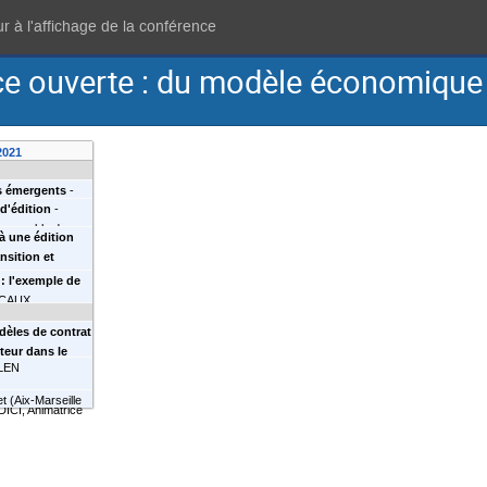
r à l'affichage de la conférence
e ouverte : du modèle économique à
2021
es émergents
-
 d'édition
-
e Universite
)
ponsable du
à une édition
ansition et
AUDAINE
(
Centre
: l'exemple de
rationnelle
)
 CAUX
 de la directrice
dèles de contrat
émie des
teur dans le
LLEN
ifique publique
 ouverte ».
-
et
(
Aix-Marseille
ICI, Animatrice