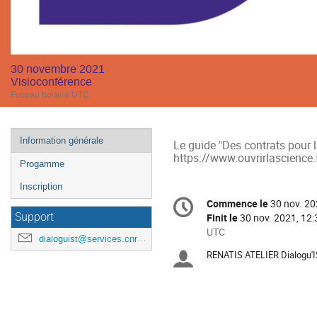
30 novembre 2021
Visioconférence
Fuseau horaire UTC
Menu
Information générale
Le guide "Des contrats pour l
de
https://www.ouvrirlascience.
Progamme
l'événement
Inscription
Information
Commence le
30 nov. 20
Date/Heure
de
Support
Finit le
30 nov. 2021, 12:
la
Toutes
UTC
dialoguist@services.cnrs.fr
les
conférence
RENATIS ATELIER Dialogu'
Présidents
horaires
sont
de
en
UTC
séance