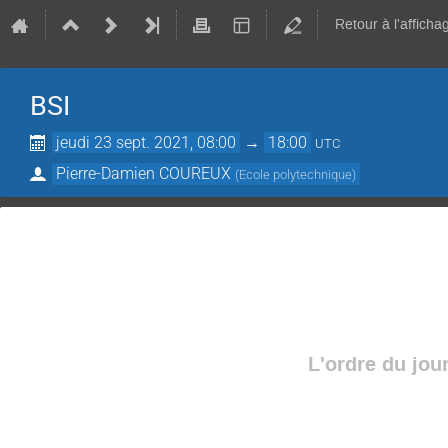
Retour à l'afficha
BSI
jeudi 23 sept. 2021, 08:00
→
18:00
UTC
Pierre-Damien COUREUX
(
Ecole polytechnique
)
L'ordre du jou