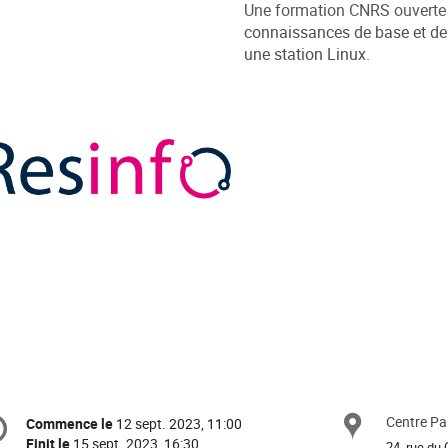
Une formation CNRS ouverte à
connaissances de base et de
une station Linux.
formation
Centre Pa
Site
Commence le
12 sept. 2023, 11:00
Date/Heure
e
Finit le
15 sept. 2023, 16:30
24, rue du 