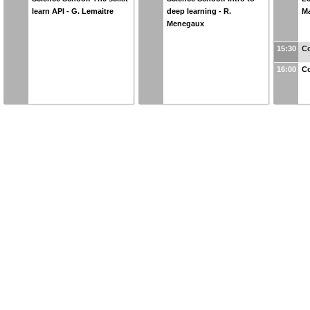
learn API - G. Lemaitre
deep learning - R.
Ma
Menegaux
15:30
Co
16:00
Co