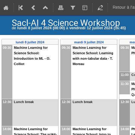
Retour à l'
Sacl-AI 4 Science Workshop
de
lundi 8 juillet 2024 (08:00)
à
vendredi 12 juillet 2024 (16:45)
lundi 8 juillet 2024
mardi 9 juillet 2024
mer
09:30
Machine Learning for
09:30
Machine Learning for
09:30
Ma
Science School:
Science School: Learning
Ph
Introduction to ML - O.
with non-tabular data - T.
Colliot
Moreau
11:00
Co
11:30
Ma
Ph
Qu
12:30
Lunch break
12:30
Lunch break
12:30
L
14:00
Machine Learning for
14:00
Machine Learning for
14:00
Ph
Science School: The scikit-
Science School: Intro to
Le