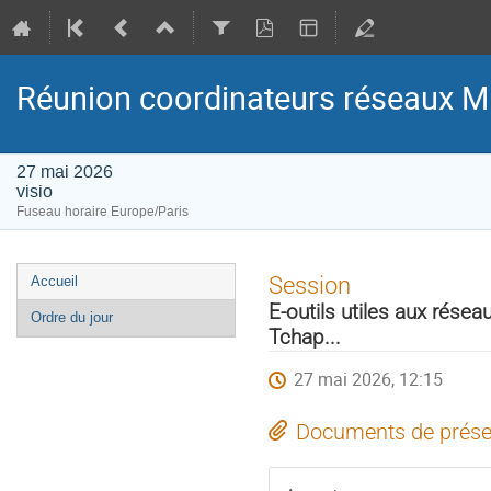
Réunion coordinateurs réseaux M
27 mai 2026
visio
Fuseau horaire Europe/Paris
Menu
Session
Accueil
de
E-outils utiles aux résea
Ordre du jour
l'événement
Tchap...
27 mai 2026, 12:15
Documents de prése