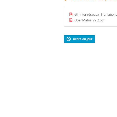
GT-inter-réseaux_TransitionE
OpenMatos V2.2.pdf
Ordre du jour