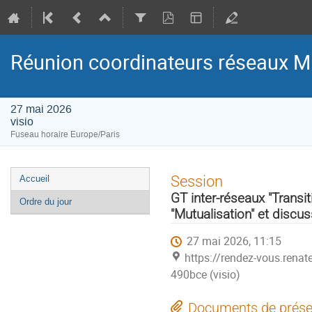
Réunion coordinateurs réseaux M
27 mai 2026
visio
Fuseau horaire Europe/Paris
Menu
Session
Accueil
de
GT inter-réseaux "Transi
Ordre du jour
l'événement
"Mutualisation" et discu
27 mai 2026, 11:15
https://rendez-vous.rena
490bce (visio)
Documents de prése