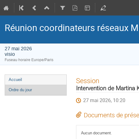
Réunion coordinateurs réseaux M
27 mai 2026
visio
Fuseau horaire Europe/Paris
Menu
Session
Accueil
de
Intervention de Martina 
Ordre du jour
l'événement
27 mai 2026, 10:20
Documents de prése
Aucun document.