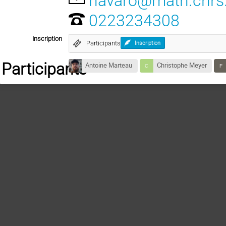
navaro@math.cnrs.
0223234308
Inscription
Participants
Inscription
Participants
Antoine Marteau
Christophe Meyer