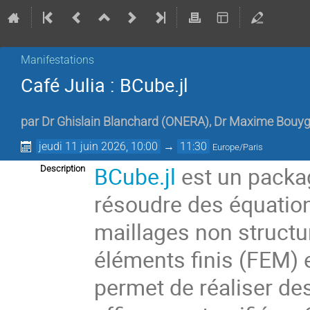
Manifestations
Café Julia : BCube.jl
par
Dr
Ghislain Blanchard
(
ONERA
)
,
Dr
Maxime Bouyg
jeudi 11 juin 2026, 10:00
→
11:30
Europe/Paris
BCube.jl
est un packa
Description
résoudre des équation
maillages non structu
éléments finis (FEM) e
permet de réaliser de